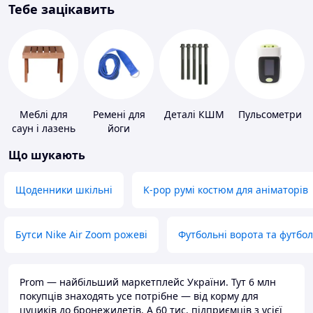
Тебе зацікавить
Меблі для
Ремені для
Деталі КШМ
Пульсометри
саун і лазень
йоги
Що шукають
Щоденники шкільні
K-pop румі костюм для аніматорів
Бутси Nike Air Zoom рожеві
Футбольні ворота та футбо
Prom — найбільший маркетплейс України. Тут 6 млн
покупців знаходять усе потрібне — від корму для
цуциків до бронежилетів. А 60 тис. підприємців з усієї