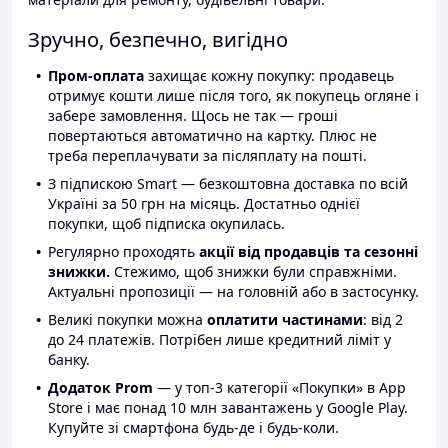
Зручно, безпечно, вигідно
Пром-оплата
захищає кожну покупку: продавець
отримує кошти лише після того, як покупець огляне і
забере замовлення. Щось не так — гроші
повертаються автоматично на картку. Плюс не
треба переплачувати за післяплату на пошті.
З підпискою Smart — безкоштовна доставка по всій
Україні за 50 грн на місяць. Достатньо однієї
покупки, щоб підписка окупилась.
Регулярно проходять
акції від продавців та сезонні
знижки.
Стежимо, щоб знижки були справжніми.
Актуальні пропозиції — на головній або в застосунку.
Великі покупки можна
оплатити частинами
: від 2
до 24 платежів. Потрібен лише кредитний ліміт у
банку.
Додаток Prom
— у топ-3 категорії «Покупки» в App
Store і має понад 10 млн завантажень у Google Play.
Купуйте зі смартфона будь-де і будь-коли.