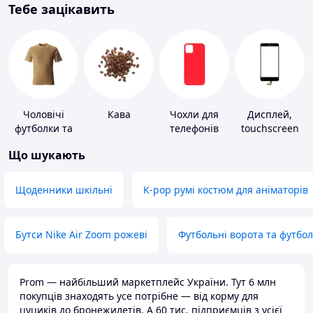
Тебе зацікавить
Чоловічі
Кава
Чохли для
Дисплей,
футболки та
телефонів
touchscreen
майки
для телефонів
Що шукають
Щоденники шкільні
K-pop румі костюм для аніматорів
Бутси Nike Air Zoom рожеві
Футбольні ворота та футбо
Prom — найбільший маркетплейс України. Тут 6 млн
покупців знаходять усе потрібне — від корму для
цуциків до бронежилетів. А 60 тис. підприємців з усієї