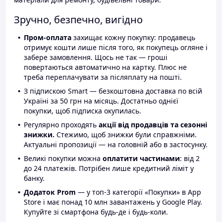
Зручно, безпечно, вигідно
Пром-оплата
захищає кожну покупку: продавець
отримує кошти лише після того, як покупець огляне і
забере замовлення. Щось не так — гроші
повертаються автоматично на картку. Плюс не
треба переплачувати за післяплату на пошті.
З підпискою Smart — безкоштовна доставка по всій
Україні за 50 грн на місяць. Достатньо однієї
покупки, щоб підписка окупилась.
Регулярно проходять
акції від продавців та сезонні
знижки.
Стежимо, щоб знижки були справжніми.
Актуальні пропозиції — на головній або в застосунку.
Великі покупки можна
оплатити частинами
: від 2
до 24 платежів. Потрібен лише кредитний ліміт у
банку.
Додаток Prom
— у топ-3 категорії «Покупки» в App
Store і має понад 10 млн завантажень у Google Play.
Купуйте зі смартфона будь-де і будь-коли.