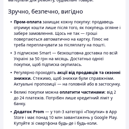
Зручно, безпечно, вигідно
Пром-оплата
захищає кожну покупку: продавець
отримує кошти лише після того, як покупець огляне і
забере замовлення. Щось не так — гроші
повертаються автоматично на картку. Плюс не
треба переплачувати за післяплату на пошті.
З підпискою Smart — безкоштовна доставка по всій
Україні за 50 грн на місяць. Достатньо однієї
покупки, щоб підписка окупилась.
Регулярно проходять
акції від продавців та сезонні
знижки.
Стежимо, щоб знижки були справжніми.
Актуальні пропозиції — на головній або в застосунку.
Великі покупки можна
оплатити частинами
: від 2
до 24 платежів. Потрібен лише кредитний ліміт у
банку.
Додаток Prom
— у топ-3 категорії «Покупки» в App
Store і має понад 10 млн завантажень у Google Play.
Купуйте зі смартфона будь-де і будь-коли.