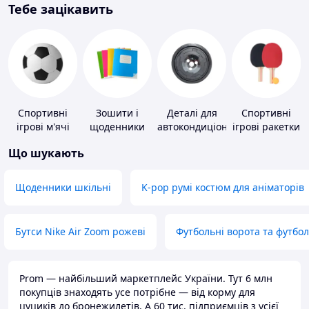
Тебе зацікавить
Спортивні
Зошити і
Деталі для
Спортивні
ігрові м'ячі
щоденники
автокондиціонерів
ігрові ракетки
Що шукають
Щоденники шкільні
K-pop румі костюм для аніматорів
Бутси Nike Air Zoom рожеві
Футбольні ворота та футбо
Prom — найбільший маркетплейс України. Тут 6 млн
покупців знаходять усе потрібне — від корму для
цуциків до бронежилетів. А 60 тис. підприємців з усієї