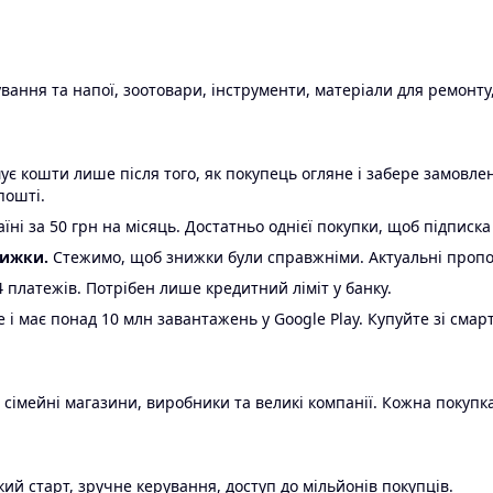
ання та напої, зоотовари, інструменти, матеріали для ремонту,
є кошти лише після того, як покупець огляне і забере замовл
пошті.
ні за 50 грн на місяць. Достатньо однієї покупки, щоб підписка
нижки.
Стежимо, щоб знижки були справжніми. Актуальні пропози
24 платежів. Потрібен лише кредитний ліміт у банку.
e і має понад 10 млн завантажень у Google Play. Купуйте зі смар
 сімейні магазини, виробники та великі компанії. Кожна покупка
ий старт, зручне керування, доступ до мільйонів покупців.