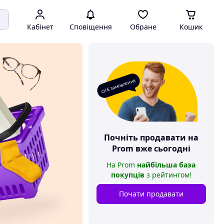
Кабінет
Сповіщення
Обране
Кошик
О! Є замовлення
Почніть продавати на
Prom
вже сьогодні
На
Prom
найбільша база
покупців
з рейтингом
!
Почати продавати