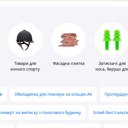
Товари для
Фасадна плитка
Затискачі для
кінного спорту
носа, беруші дл
плавання
в
Обкладинка для планера на кільцях А6
Протиударн
нверт на виписку з пологового будинку
Білий бюстгальт