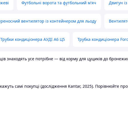
ожеві
Футбольні ворота та футбольний м'яч
Двигун із
реносний вентилятор із контейнером для льоду
Вентилят
Трубки кондиціонера АУДІ А6 Ц5
Трубка кондиціонера Ford
в знаходять усе потрібне — від корму для цуциків до бронежилет
ажуть самі покупці (дослідження Kantar, 2025). Порівнюйте пропо