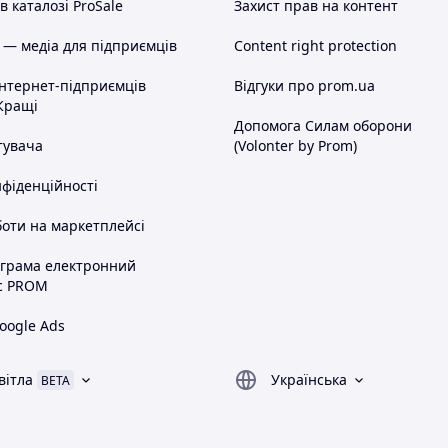
 каталозі ProSale
Захист прав на контент
 — медіа для підприємців
Content right protection
інтернет-підприємців
Відгуки про prom.ua
Кращі
Допомога Силам оборони
тувача
(Volonter by Prom)
нфіденційності
оти на маркетплейсі
ограма електронний
с PROM
oogle Ads
вітла
Українська
BETA