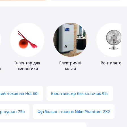
Інвентар для
Електричні
Вентилятори
я
гімнастики
котли
ий чохол на Hot 60i
Бюстгальтер без кісточок 95с
ер пушап 75b
Футбольні стоноги Nike Phantom GX2