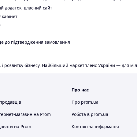
й додаток, власний сайт
 кабінеті
в
ще до підтвердження замовлення
 і розвитку бізнесу. Найбільший маркетплейс України — для міл
Про нас
 продавців
Про prom.ua
тернет-магазин
на Prom
Робота в prom.ua
авати на Prom
Контактна інформація