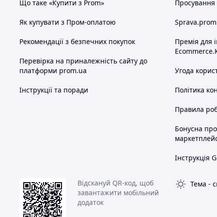
Що таке «Купити з Prom»
Просування в
Як купувати з Пром-оплатою
Sprava.prom
Рекомендації з безпечних покупок
Премія для 
Ecommerce.
Перевірка на приналежність сайту до
платформи prom.ua
Угода корис
Інструкції та поради
Політика ко
Правила роб
Бонусна пр
маркетплей
Інструкція G
Відскануй QR-код, щоб
Тема
-
с
завантажити мобільний
додаток