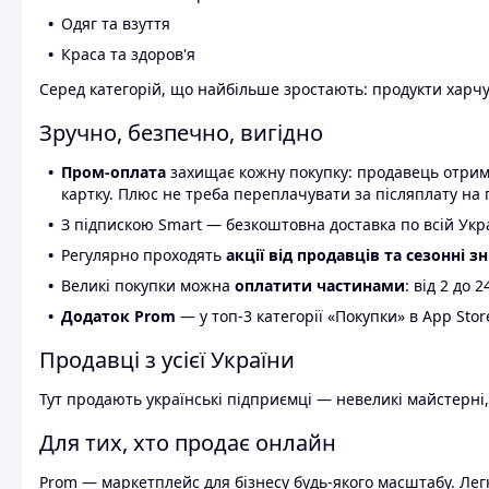
Одяг та взуття
Краса та здоров'я
Серед категорій, що найбільше зростають: продукти харчув
Зручно, безпечно, вигідно
Пром-оплата
захищає кожну покупку: продавець отриму
картку. Плюс не треба переплачувати за післяплату на 
З підпискою Smart — безкоштовна доставка по всій Украї
Регулярно проходять
акції від продавців та сезонні з
Великі покупки можна
оплатити частинами
: від 2 до 
Додаток Prom
— у топ-3 категорії «Покупки» в App Stor
Продавці з усієї України
Тут продають українські підприємці — невеликі майстерні,
Для тих, хто продає онлайн
Prom — маркетплейс для бізнесу будь-якого масштабу. Легк