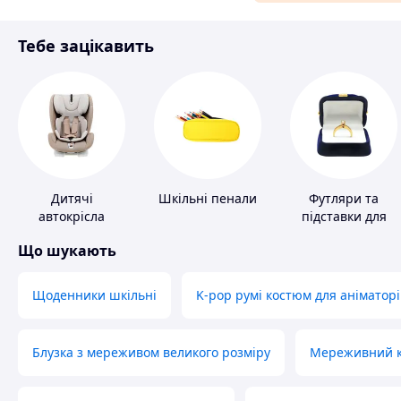
Матеріали для ремонту
Тебе зацікавить
Спорт і відпочинок
Дитячі
Шкільні пенали
Футляри та
автокрісла
підставки для
коштовностей
Що шукають
Щоденники шкільні
K-pop румі костюм для аніматорі
Блузка з мереживом великого розміру
Мереживний ко