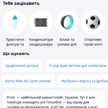
Тебе зацікавить
Туристичні
Конденсатори
Блоки та
Спортивні
фільтри та
кондиціонера
ролики для
ігрові м'ячі
пігулки для
йоги
Що шукають
питної води
Щоденники шкільні
K-pop румі костюм для аніматорів
Бутси Nike Air Zoom рожеві
Футбольні ворота та футбо
Prom — найбільший маркетплейс України. Тут 6 млн
покупців знаходять усе потрібне — від корму для
цуциків до бронежилетів. А 60 тис. підприємців з усієї