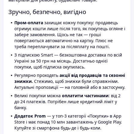
Зручно, безпечно, вигідно
Пром-оплата
захищає кожну покупку: продавець
отримує кошти лише після того, як покупець огляне і
забере замовлення. Щось не так — гроші
повертаються автоматично на картку. Плюс не
треба переплачувати за післяплату на пошті.
З підпискою Smart — безкоштовна доставка по всій
Україні за 50 грн на місяць. Достатньо однієї
покупки, щоб підписка окупилась.
Регулярно проходять
акції від продавців та сезонні
знижки.
Стежимо, щоб знижки були справжніми.
Актуальні пропозиції — на головній або в застосунку.
Великі покупки можна
оплатити частинами
: від 2
до 24 платежів. Потрібен лише кредитний ліміт у
банку.
Додаток Prom
— у топ-3 категорії «Покупки» в App
Store і має понад 10 млн завантажень у Google Play.
Купуйте зі смартфона будь-де і будь-коли.