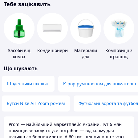
Тебе зацікавить
Засоби від
Кондиціонери
Матеріали
Композиції з
комах
для
іграшок,
облаштування
одягу,
Що шукають
промислових
підгузків
підлог
Щоденники шкільні
K-pop румі костюм для аніматорів
Бутси Nike Air Zoom рожеві
Футбольні ворота та футбо
Prom — найбільший маркетплейс України. Тут 6 млн
покупців знаходять усе потрібне — від корму для
цуциків до бронежилетів. А 60 тис. підприємців з усієї