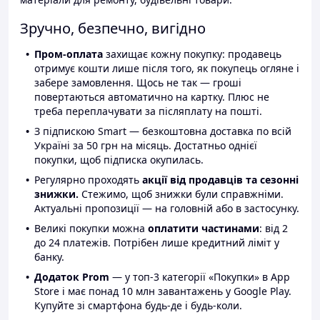
Зручно, безпечно, вигідно
Пром-оплата
захищає кожну покупку: продавець
отримує кошти лише після того, як покупець огляне і
забере замовлення. Щось не так — гроші
повертаються автоматично на картку. Плюс не
треба переплачувати за післяплату на пошті.
З підпискою Smart — безкоштовна доставка по всій
Україні за 50 грн на місяць. Достатньо однієї
покупки, щоб підписка окупилась.
Регулярно проходять
акції від продавців та сезонні
знижки.
Стежимо, щоб знижки були справжніми.
Актуальні пропозиції — на головній або в застосунку.
Великі покупки можна
оплатити частинами
: від 2
до 24 платежів. Потрібен лише кредитний ліміт у
банку.
Додаток Prom
— у топ-3 категорії «Покупки» в App
Store і має понад 10 млн завантажень у Google Play.
Купуйте зі смартфона будь-де і будь-коли.