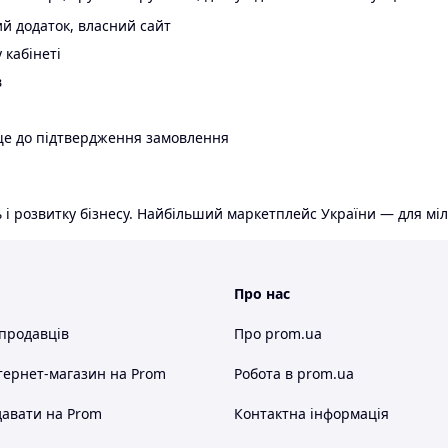
й додаток, власний сайт
 кабінеті
в
ще до підтвердження замовлення
 і розвитку бізнесу. Найбільший маркетплейс України — для міл
Про нас
 продавців
Про prom.ua
тернет-магазин
на Prom
Робота в prom.ua
авати на Prom
Контактна інформація