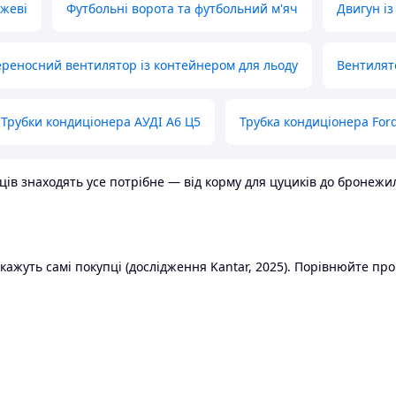
ожеві
Футбольні ворота та футбольний м'яч
Двигун із
реносний вентилятор із контейнером для льоду
Вентилят
Трубки кондиціонера АУДІ А6 Ц5
Трубка кондиціонера Ford
в знаходять усе потрібне — від корму для цуциків до бронежилет
ажуть самі покупці (дослідження Kantar, 2025). Порівнюйте пропо