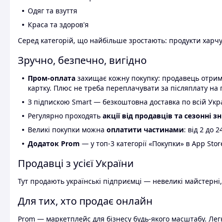
Одяг та взуття
Краса та здоров'я
Серед категорій, що найбільше зростають: продукти харчув
Зручно, безпечно, вигідно
Пром-оплата
захищає кожну покупку: продавець отриму
картку. Плюс не треба переплачувати за післяплату на 
З підпискою Smart — безкоштовна доставка по всій Украї
Регулярно проходять
акції від продавців та сезонні з
Великі покупки можна
оплатити частинами
: від 2 до 
Додаток Prom
— у топ-3 категорії «Покупки» в App Stor
Продавці з усієї України
Тут продають українські підприємці — невеликі майстерні,
Для тих, хто продає онлайн
Prom — маркетплейс для бізнесу будь-якого масштабу. Легк