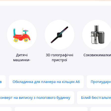
Дитячі
3D голографічні
Соковижималки
машинки-
пристрої
каталки
в
Обкладинка для планера на кільцях А6
Протиударн
нверт на виписку з пологового будинку
Білий бюстгальт