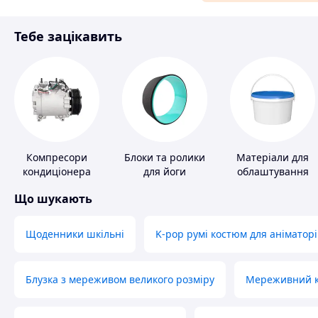
Матеріали для ремонту
Тебе зацікавить
Спорт і відпочинок
Компресори
Блоки та ролики
Матеріали для
кондиціонера
для йоги
облаштування
промислових
Що шукають
підлог
Щоденники шкільні
K-pop румі костюм для аніматорі
Блузка з мереживом великого розміру
Мереживний ко