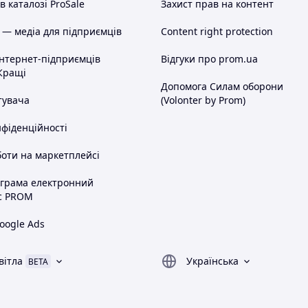
 каталозі ProSale
Захист прав на контент
 — медіа для підприємців
Content right protection
інтернет-підприємців
Відгуки про prom.ua
Кращі
Допомога Силам оборони
тувача
(Volonter by Prom)
нфіденційності
оти на маркетплейсі
ограма електронний
с PROM
oogle Ads
вітла
Українська
BETA