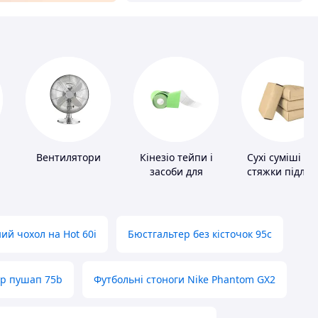
Вентилятори
Кінезіо тейпи і
Сухі суміші дл
засоби для
стяжки підлог
тейпування
ий чохол на Hot 60i
Бюстгальтер без кісточок 95с
ер пушап 75b
Футбольні стоноги Nike Phantom GX2