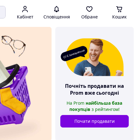
Кабінет
Сповіщення
Обране
Кошик
О! Є замовлення
Почніть продавати на
Prom
вже сьогодні
На
Prom
найбільша база
покупців
з рейтингом
!
Почати продавати