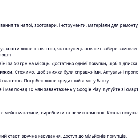
ання та напої, зоотовари, інструменти, матеріали для ремонту,
є кошти лише після того, як покупець огляне і забере замовл
пошті.
ні за 50 грн на місяць. Достатньо однієї покупки, щоб підписка
нижки.
Стежимо, щоб знижки були справжніми. Актуальні пропози
24 платежів. Потрібен лише кредитний ліміт у банку.
e і має понад 10 млн завантажень у Google Play. Купуйте зі смар
 сімейні магазини, виробники та великі компанії. Кожна покупка
ий старт, зручне керування, доступ до мільйонів покупців.