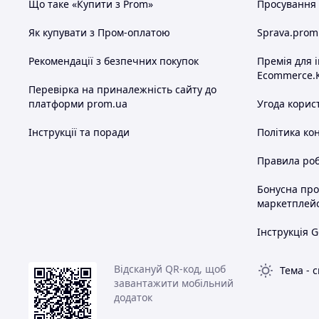
Що таке «Купити з Prom»
Просування в
Як купувати з Пром-оплатою
Sprava.prom
Рекомендації з безпечних покупок
Премія для 
Ecommerce.
Перевірка на приналежність сайту до
платформи prom.ua
Угода корис
Інструкції та поради
Політика ко
Правила роб
Бонусна пр
маркетплей
Інструкція G
Відскануй QR-код, щоб
Тема
-
с
завантажити мобільний
додаток