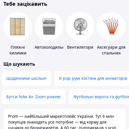
Тебе зацікавить
Пляжні
Автохолодильники
Вентилятори
Аксесуари для
килимки
спальних
мішків,
Що шукають
карематів та
наметів
Щоденники шкільні
K-pop румі костюм для аніматорів
Бутси Nike Air Zoom рожеві
Футбольні ворота та футбо
Prom — найбільший маркетплейс України. Тут 6 млн
покупців знаходять усе потрібне — від корму для
цуциків до бронежилетів. А 60 тис. підприємців з усієї