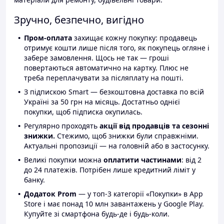
Зручно, безпечно, вигідно
Пром-оплата
захищає кожну покупку: продавець
отримує кошти лише після того, як покупець огляне і
забере замовлення. Щось не так — гроші
повертаються автоматично на картку. Плюс не
треба переплачувати за післяплату на пошті.
З підпискою Smart — безкоштовна доставка по всій
Україні за 50 грн на місяць. Достатньо однієї
покупки, щоб підписка окупилась.
Регулярно проходять
акції від продавців та сезонні
знижки.
Стежимо, щоб знижки були справжніми.
Актуальні пропозиції — на головній або в застосунку.
Великі покупки можна
оплатити частинами
: від 2
до 24 платежів. Потрібен лише кредитний ліміт у
банку.
Додаток Prom
— у топ-3 категорії «Покупки» в App
Store і має понад 10 млн завантажень у Google Play.
Купуйте зі смартфона будь-де і будь-коли.