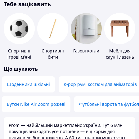
Тебе зацікавить
Спортивні
Спортивні
Газові котли
Меблі для
ігрові м'ячі
бити
саун і лазень
Що шукають
Щоденники шкільні
K-pop румі костюм для аніматорів
Бутси Nike Air Zoom рожеві
Футбольні ворота та футбо
Prom — найбільший маркетплейс України. Тут 6 млн
покупців знаходять усе потрібне — від корму для
цуциків до бронежилетів. А 60 тис. підприємців з усієї