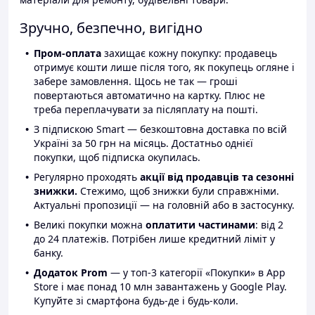
Зручно, безпечно, вигідно
Пром-оплата
захищає кожну покупку: продавець
отримує кошти лише після того, як покупець огляне і
забере замовлення. Щось не так — гроші
повертаються автоматично на картку. Плюс не
треба переплачувати за післяплату на пошті.
З підпискою Smart — безкоштовна доставка по всій
Україні за 50 грн на місяць. Достатньо однієї
покупки, щоб підписка окупилась.
Регулярно проходять
акції від продавців та сезонні
знижки.
Стежимо, щоб знижки були справжніми.
Актуальні пропозиції — на головній або в застосунку.
Великі покупки можна
оплатити частинами
: від 2
до 24 платежів. Потрібен лише кредитний ліміт у
банку.
Додаток Prom
— у топ-3 категорії «Покупки» в App
Store і має понад 10 млн завантажень у Google Play.
Купуйте зі смартфона будь-де і будь-коли.